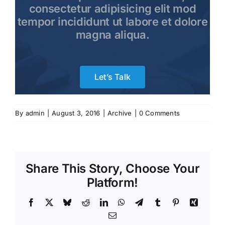
consectetur adipisicing elit mod
tempor incididunt ut labore et dolore
magna aliqua.
Let’s Talk
By
admin
|
August 3, 2016
|
Archive
|
0 Comments
Share This Story, Choose Your
Platform!
Facebook
X
Bluesky
Reddit
LinkedIn
WhatsApp
Telegram
Tumblr
Pinterest
Xing
Email