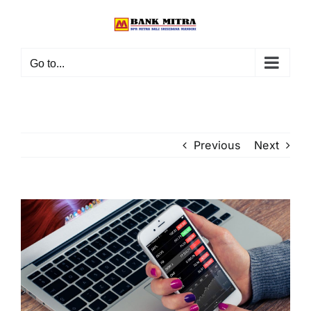
Skip
to
content
Go to...
Previous
Next
View
Larger
Image