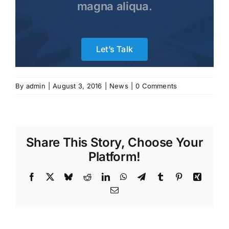
magna aliqua.
Let’s Talk
By
admin
|
August 3, 2016
|
News
|
0 Comments
Share This Story, Choose Your
Platform!
Facebook
X
Bluesky
Reddit
LinkedIn
WhatsApp
Telegram
Tumblr
Pinterest
Xing
Email