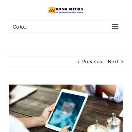
Skip
to
content
Go to...
Previous
Next
View
Larger
Image