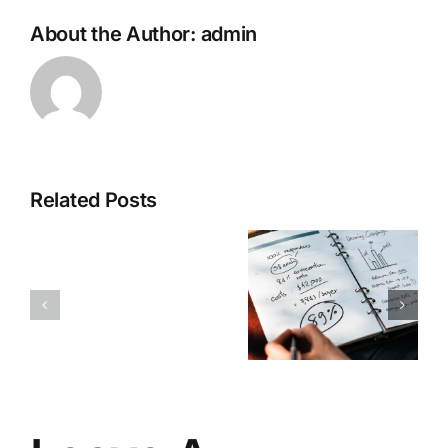
About the Author:
admin
Related Posts
When is it
When is it
the right
the right
time to sell
time to sell
your
your
company?
company?